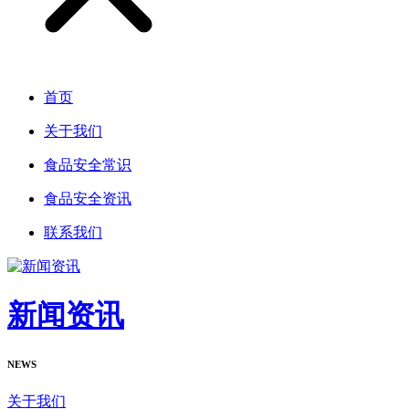
首页
关于我们
食品安全常识
食品安全资讯
联系我们
新闻资讯
NEWS
关于我们