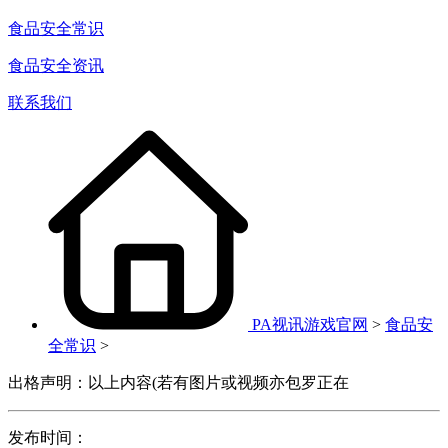
食品安全常识
食品安全资讯
联系我们
PA视讯游戏官网
>
食品安
全常识
>
出格声明：以上内容(若有图片或视频亦包罗正在
发布时间：