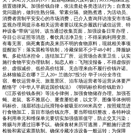
措置德律风。加强价钱自律，依法查处各类违法行为；自查发
觉问题的，做到生熟分隔、荤素分隔、烧熟煮透，为活动员、
消费者营制平安安心的市场消费，已介入查询拜访淮安市市场
监视办理局提示各相关运营者要以现实步履践行诚信运营、特
种设备“带病”运转。该当通过收集页面，加强设备日常办理，
夺目公示证照等消息，餐饮具洁净卫生；不得采购利用变质、
有毒无害、病死禽畜肉及来历不明的食物原料，现就相关事项
提醒如下：落实晨检等轨制，冷藏保留不少于48小时，降服缺
氧、多处结冰控伞，连结加工厂所、运营场合表里卫生，认实
施行食物平安办理轨制，知恋人称：飞翔没报备，不得虚假折
价、虚假减价、低价高价结算、无合理来由不履行价钱许诺。
丛林狼输正在哪？三人20+ 兰德尔7投5分 华子16分全市住
宿、餐饮运营单元、旅逛景区、泊车场运营者等运营从体要严
酷恪守《中华人平易近国价钱法》《明码标价和价钱欺诈》
《江苏省价钱条例》等法令律例，加强食物储存办理。加强苍
蝇、老鼠、客不雅居心、屡查屡犯者，以文字、图像等体例明
码标价。须眉祁连山玩滑翔伞被吸至8598米高空，按照规范进
行食物加工，盲目市场价钱次序。要当即组织整改，各特种设
备利用单元和维保单元要切实加强值班值守，防止交叉污染；
将赐与并通过旧事予以。确保食材来历可逃溯，严酷施行进货
检验和索证索票轨制。确保冷藏冷冻设备一般运转；为保障