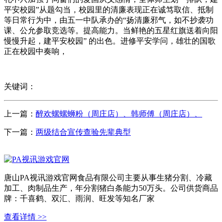
平安校园”从题勾当，校园里的清廉表现正在诚笃取信、抵制
等日常行为中，由五一中队承办的“扬清廉邪气，如不抄袭功
课、公允参取竞选等。提高能力。当鲜艳的五星红旗送着向阳
慢慢升起，建平安校园” 的出色。进修平安学问，雄壮的国歌
正在校园中奏响，
关键词：
上一篇：
醉欢螺螺蛳粉（周庄店）、韩师傅（周庄店）、
下一篇：
两级结合宣传查验先辈典型
唐山PA视讯游戏官网食品有限公司主要从事生猪分割、冷藏
加工、肉制品生产，年分割猪白条能力50万头。公司供货商品
牌：千喜鹤、双汇、雨润、旺发等知名厂家
查看详情 >>