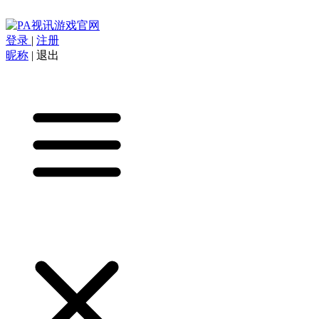
登录
|
注册
昵称
|
退出