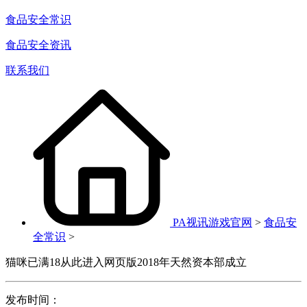
食品安全常识
食品安全资讯
联系我们
PA视讯游戏官网
>
食品安
全常识
>
猫咪已满18从此进入网页版2018年天然资本部成立
发布时间：