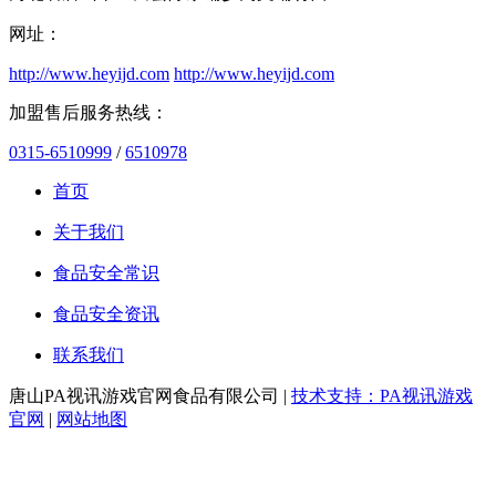
网址：
http://www.heyijd.com
http://www.heyijd.com
加盟售后服务热线：
0315-6510999
/
6510978
首页
关于我们
食品安全常识
食品安全资讯
联系我们
唐山PA视讯游戏官网食品有限公司 |
技术支持：PA视讯游戏
官网
|
网站地图