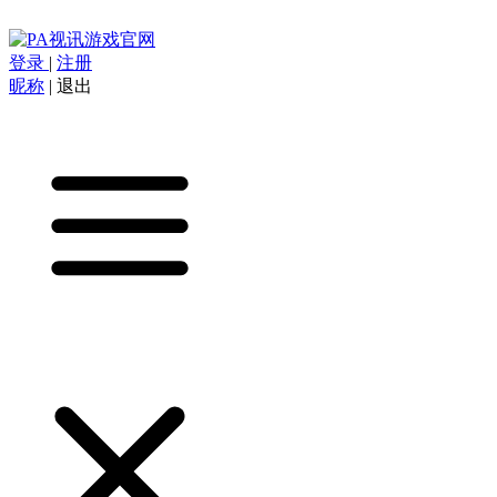
登录
|
注册
昵称
|
退出