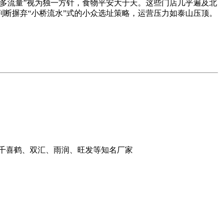
几多流量”视为独一方针，食物平安大于天。这些门店几乎遍及北
断摒弃“小桥流水”式的小众选址策略，运营压力如泰山压顶。
：千喜鹤、双汇、雨润、旺发等知名厂家