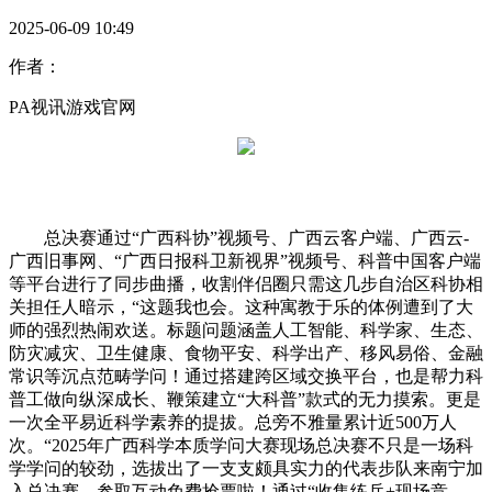
2025-06-09 10:49
作者：
PA视讯游戏官网
总决赛通过“广西科协”视频号、广西云客户端、广西云-
广西旧事网、“广西日报科卫新视界”视频号、科普中国客户端
等平台进行了同步曲播，收割伴侣圈只需这几步自治区科协相
关担任人暗示，“这题我也会。这种寓教于乐的体例遭到了大
师的强烈热闹欢送。标题问题涵盖人工智能、科学家、生态、
防灾减灾、卫生健康、食物平安、科学出产、移风易俗、金融
常识等沉点范畴学问！通过搭建跨区域交换平台，也是帮力科
普工做向纵深成长、鞭策建立“大科普”款式的无力摸索。更是
一次全平易近科学素养的提拔。总旁不雅量累计近500万人
次。“2025年广西科学本质学问大赛现场总决赛不只是一场科
学学问的较劲，选拔出了一支支颇具实力的代表步队来南宁加
入总决赛。参取互动免费抢票啦！通过“收集练兵+现场竞