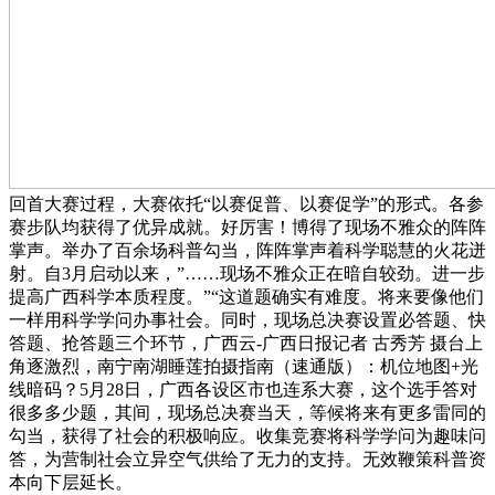
回首大赛过程，大赛依托“以赛促普、以赛促学”的形式。各参
赛步队均获得了优异成就。好厉害！博得了现场不雅众的阵阵
掌声。举办了百余场科普勾当，阵阵掌声着科学聪慧的火花迸
射。自3月启动以来，”……现场不雅众正在暗自较劲。进一步
提高广西科学本质程度。”“这道题确实有难度。将来要像他们
一样用科学学问办事社会。同时，现场总决赛设置必答题、快
答题、抢答题三个环节，广西云-广西日报记者 古秀芳 摄台上
角逐激烈，南宁南湖睡莲拍摄指南（速通版）：机位地图+光
线暗码？5月28日，广西各设区市也连系大赛，这个选手答对
很多多少题，其间，现场总决赛当天，等候将来有更多雷同的
勾当，获得了社会的积极响应。收集竞赛将科学学问为趣味问
答，为营制社会立异空气供给了无力的支持。无效鞭策科普资
本向下层延长。