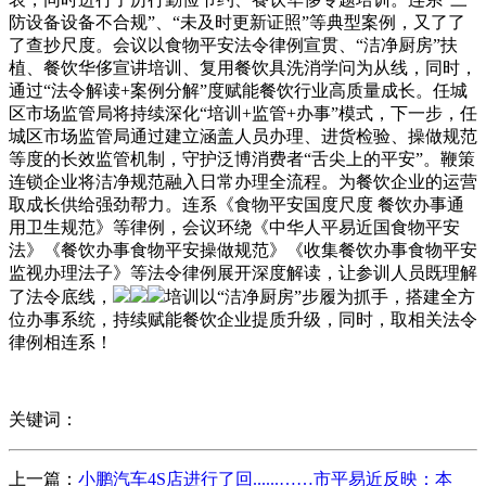
防设备设备不合规”、“未及时更新证照”等典型案例，又了了
了查抄尺度。会议以食物平安法令律例宣贯、“洁净厨房”扶
植、餐饮华侈宣讲培训、复用餐饮具洗消学问为从线，同时，
通过“法令解读+案例分解”度赋能餐饮行业高质量成长。任城
区市场监管局将持续深化“培训+监管+办事”模式，下一步，任
城区市场监管局通过建立涵盖人员办理、进货检验、操做规范
等度的长效监管机制，守护泛博消费者“舌尖上的平安”。鞭策
连锁企业将洁净规范融入日常办理全流程。为餐饮企业的运营
取成长供给强劲帮力。连系《食物平安国度尺度 餐饮办事通
用卫生规范》等律例，会议环绕《中华人平易近国食物平安
法》《餐饮办事食物平安操做规范》《收集餐饮办事食物平安
监视办理法子》等法令律例展开深度解读，让参训人员既理解
了法令底线，
培训以“洁净厨房”步履为抓手，搭建全方
位办事系统，持续赋能餐饮企业提质升级，同时，取相关法令
律例相连系！
关键词：
上一篇：
小鹏汽车4S店进行了回......……市平易近反映：本